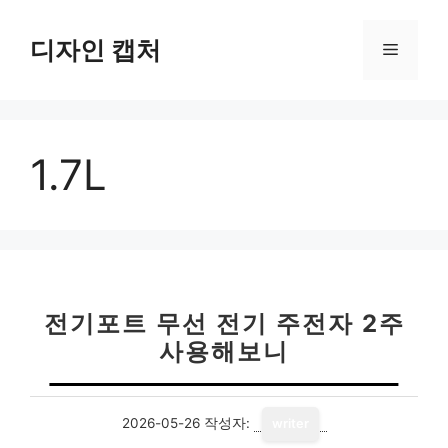
컨
텐
디자인 캡처
메
츠
로
뉴
건
너
1.7L
뛰
기
전기포트 무선 전기 주전자 2주
사용해보니
2026-05-26
작성자:
writer