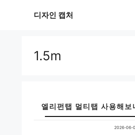
컨
텐
디자인 캡처
츠
로
건
너
뛰
1.5m
기
엘리펀탭 멀티탭 사용해보
2026-06-