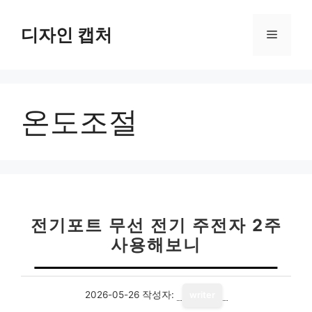
컨
텐
디자인 캡처
메
츠
로
뉴
건
너
온도조절
뛰
기
전기포트 무선 전기 주전자 2주
사용해보니
2026-05-26
작성자:
writer