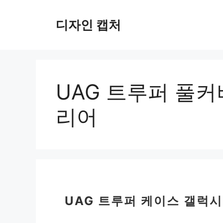
컨
텐
디자인 캡처
츠
로
건
너
뛰
UAG 트루퍼 풀커
기
리어
UAG 트루퍼 케이스 갤럭시