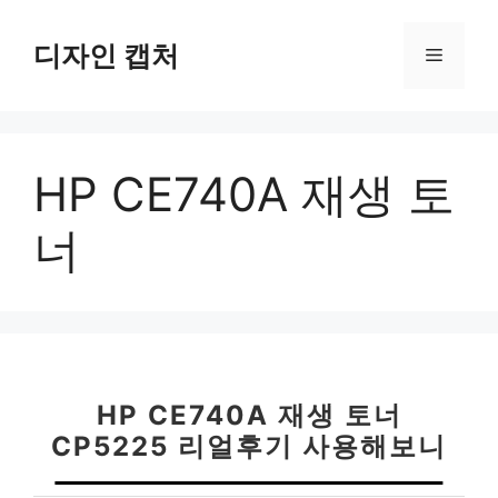
컨
텐
디자인 캡처
메
츠
로
뉴
건
너
HP CE740A 재생 토
뛰
기
너
HP CE740A 재생 토너
CP5225 리얼후기 사용해보니