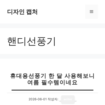
컨
텐
디자인 캡처
메
츠
로
뉴
건
너
핸디선풍기
뛰
기
휴대용선풍기 한 달 사용해보니
여름 필수템이네요
2026-06-01
작성자:
writer