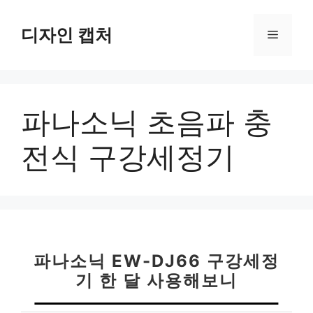
컨
텐
디자인 캡처
메
츠
로
뉴
건
너
파나소닉 초음파 충
뛰
기
전식 구강세정기
파나소닉 EW-DJ66 구강세정
기 한 달 사용해보니