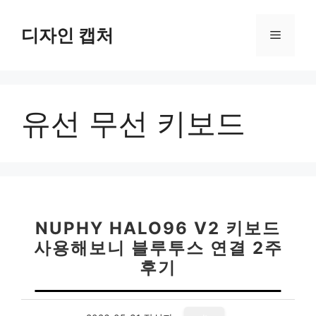
컨
텐
디자인 캡처
메
츠
로
뉴
건
너
유선 무선 키보드
뛰
기
NUPHY HALO96 V2 키보드
사용해보니 블루투스 연결 2주
후기