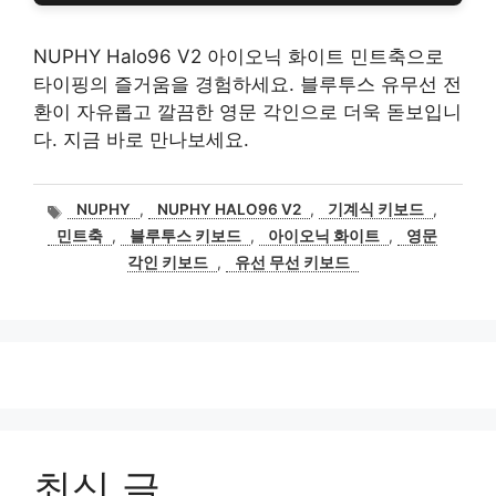
NUPHY Halo96 V2 아이오닉 화이트 민트축으로
타이핑의 즐거움을 경험하세요. 블루투스 유무선 전
환이 자유롭고 깔끔한 영문 각인으로 더욱 돋보입니
다. 지금 바로 만나보세요.
태
NUPHY
,
NUPHY HALO96 V2
,
기계식 키보드
,
그
민트축
,
블루투스 키보드
,
아이오닉 화이트
,
영문
각인 키보드
,
유선 무선 키보드
최신 글