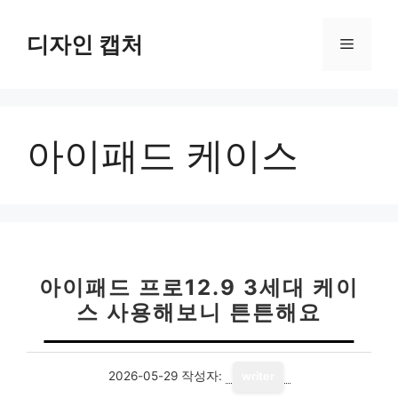
컨
텐
디자인 캡처
메
츠
로
뉴
건
너
아이패드 케이스
뛰
기
아이패드 프로12.9 3세대 케이
스 사용해보니 튼튼해요
2026-05-29
작성자:
writer