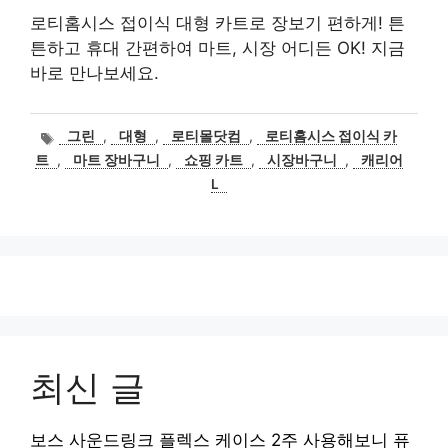
로티홈시스 접이식 대형 카트로 장보기 편하게! 튼
튼하고 휴대 간편하여 마트, 시장 어디든 OK! 지금
바로 만나보세요.
태
그린
,
대형
,
로티몰닷컴
,
로티홈시스 접이식 카
그
트
,
마트 장바구니
,
쇼핑 카트
,
시장바구니
,
캐리어
L
최신 글
보스 사운드링크 플렉스 케이스 2주 사용해보니 퓨