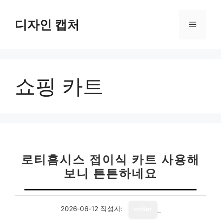
컨
텐
디자인 캡처
메
츠
로
뉴
건
너
쇼핑 카트
뛰
기
로티홈시스 접이식 카트 사용해
보니 튼튼하네요
2026-06-12
작성자:
writer