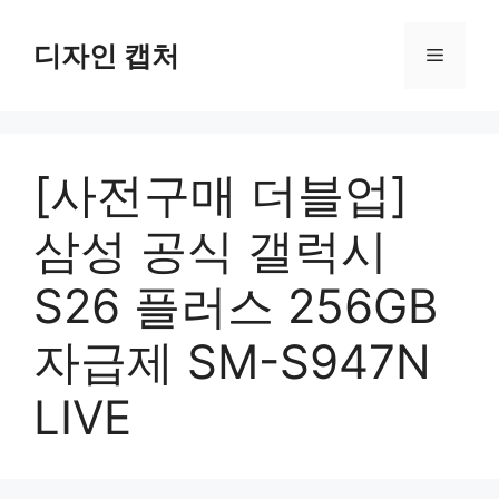
컨
텐
디자인 캡처
메
츠
로
뉴
건
너
[사전구매 더블업]
뛰
기
삼성 공식 갤럭시
S26 플러스 256GB
자급제 SM-S947N
LIVE