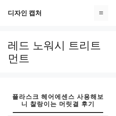
컨
텐
디자인 캡처
메
츠
로
뉴
건
너
레드 노워시 트리트
뛰
기
먼트
플라스크 헤어에센스 사용해보
니 찰랑이는 머릿결 후기