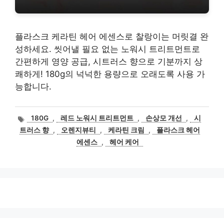
플라스크 케라틴 헤어 에센스로 찰랑이는 머릿결 완
성하세요. 씻어낼 필요 없는 노워시 트리트먼트로
간편하게 영양 공급, 시트러스 향으로 기분까지 상
쾌하게! 180g의 넉넉한 용량으로 오래도록 사용 가
능합니다.
태
180G
,
레드 노워시 트리트먼트
,
손상모 개선
,
시
그
트러스 향
,
오렌지뷰티
,
케라틴 크림
,
플라스크 헤어
에센스
,
헤어 케어