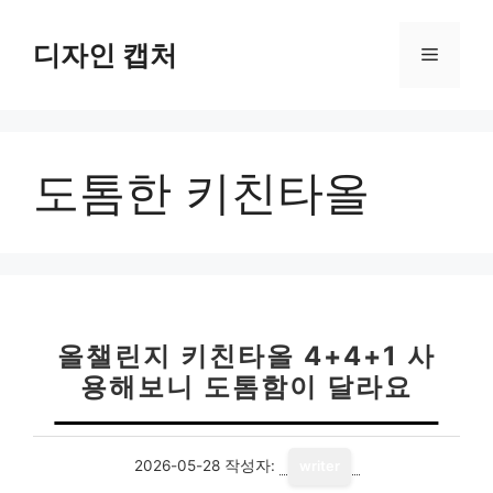
컨
텐
디자인 캡처
메
츠
로
뉴
건
너
도톰한 키친타올
뛰
기
올챌린지 키친타올 4+4+1 사
용해보니 도톰함이 달라요
2026-05-28
작성자:
writer