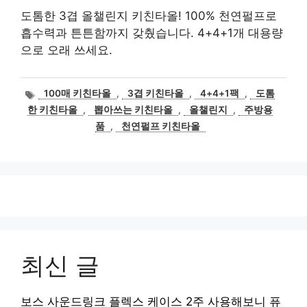
도톰한 3겹 올챌린지 키친타올! 100% 천연펄프로
흡수력과 튼튼함까지 갖췄습니다. 4+4+1개 대용량
으로 오래 쓰세요.
태
100매 키친타올
,
3겹 키친타올
,
4+4+1팩
,
도톰
그
한 키친타올
,
뽑아쓰는 키친타올
,
올챌린지
,
주방용
품
,
천연펄프 키친타올
최신 글
보스 사운드링크 플렉스 케이스 2주 사용해보니 퓨