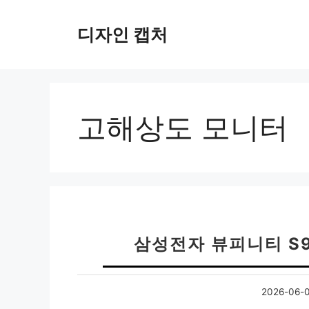
컨
텐
디자인 캡처
츠
로
건
너
뛰
고해상도 모니터
기
삼성전자 뷰피니티 S
2026-06-