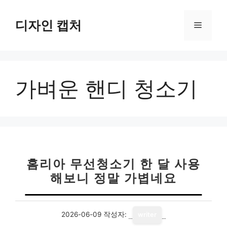
컨
텐
디자인 캡처
메
츠
로
뉴
건
너
가벼운 핸디 청소기
뛰
기
홈리아 무선청소기 한 달 사용
해보니 정말 가볍네요
2026-06-09
작성자:
writer