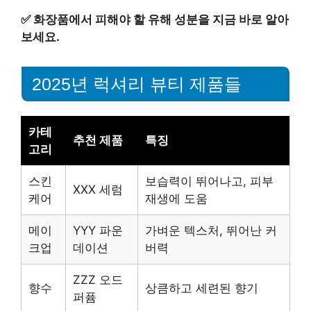
✅
화장품에서 피해야 할 유해 성분을 지금 바로 알아
보세요.
2025년 럭셔리 뷰티 제품들
카테
추천 제품
특징
고리
스킨
보습력이 뛰어나고, 피부
XXX 세럼
케어
재생에 도움
메이
YYY 파운
가벼운 텍스처, 뛰어난 커
크업
데이션
버력
ZZZ 오드
향수
상큼하고 세련된 향기
퍼퓸