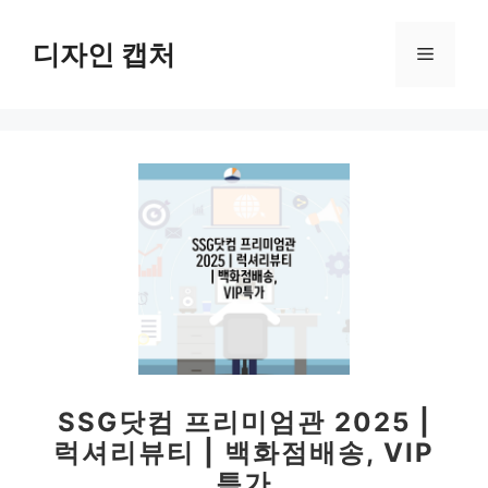
컨
텐
디자인 캡처
메
츠
로
뉴
건
너
뛰
기
SSG닷컴 프리미엄관 2025 |
럭셔리뷰티 | 백화점배송, VIP
특가