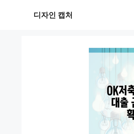
컨
텐
디자인 캡처
츠
로
건
너
뛰
기