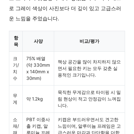
로 그레이 색상이 사진보다 더 깊이 있고 고급스러
운 느낌을 주었습니다.
항
사양
비교/평가
목
크
75% 배열
책상 공간을 많이 차지하지 않으
기/
(약 330mm
면서 필요한 키는 모두 갖춘 실
치
x 140mm x
용적인 크기입니다.
수
30mm)
묵직한 무게감으로 타이핑 시 밀
무
약 1.2kg
림 현상이 적고 안정감이 느껴집
게
니다.
소
PBT 이중사
키캡은 부드러우면서도 견고한
재/
출 키캡, 알
느낌이며, 알루미늄 프레임은 고
재
루미늄 프레
급스러운 마감과 단단함을 더합