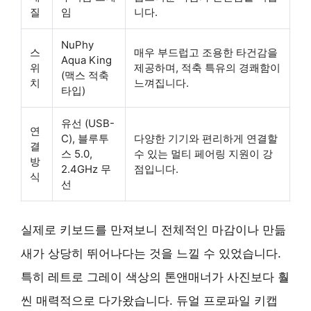
질
임
니다.
NuPhy
스
매우 부드럽고 조용한 타건감을
Aqua King
위
제공하며, 적축 특유의 경쾌함이
(맥스 적축
치
느껴집니다.
타입)
유선 (USB-
연
C), 블루투
다양한 기기와 편리하게 연결할
결
스 5.0,
수 있는 멀티 페어링 지원이 강
방
2.4GHz 무
점입니다.
식
선
실제로 키보드를 만져보니
전체적인 마감이나 만듦
새가 상당히 뛰어나다는 것을 느낄 수 있었습니다
.
특히 레트로 그레이 색상의 톤앤매너가 사진보다 훨
씬 매력적으로 다가왔습니다. 듀얼 프로파일 키캡