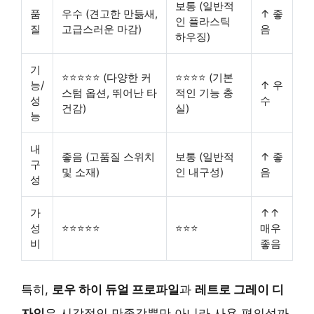
보통 (일반적
품
우수 (견고한 만듦새,
↑ 좋
인 플라스틱
질
고급스러운 마감)
음
하우징)
기
⭐⭐⭐⭐⭐ (다양한 커
⭐⭐⭐⭐ (기본
능/
↑ 우
스텀 옵션, 뛰어난 타
적인 기능 충
성
수
건감)
실)
능
내
좋음 (고품질 스위치
보통 (일반적
↑ 좋
구
및 소재)
인 내구성)
음
성
가
↑↑
성
⭐⭐⭐⭐⭐
⭐⭐⭐
매우
비
좋음
특히,
로우 하이 듀얼 프로파일
과
레트로 그레이 디
자인
은 시각적인 만족감뿐만 아니라 사용 편의성까