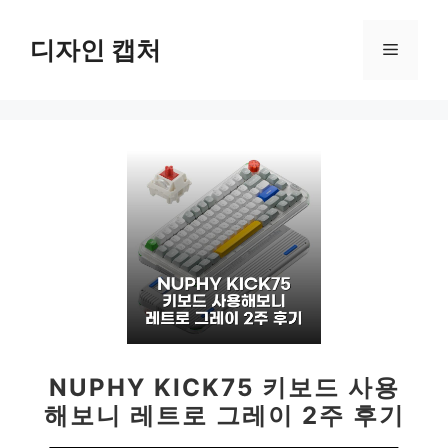
컨
텐
디자인 캡처
메
츠
로
뉴
건
너
뛰
기
NUPHY KICK75 키보드 사용
해보니 레트로 그레이 2주 후기