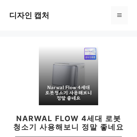
컨
텐
디자인 캡처
메
츠
로
뉴
건
너
뛰
기
NARWAL FLOW 4세대 로봇
청소기 사용해보니 정말 좋네요