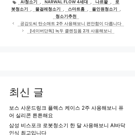
태
AI청소기
,
NARWAL FLOW 4세대
,
나르왈
,
로
고
그
봇청소기
,
물걸레청소기
,
스마트홈
,
올인원청소기
,
리
청소기추천
공감도씨 탄소매트 2주 사용해보니 편안함이 다릅니다
[네이버단독] 녹두 클렌징폼 2개 사용해보니
최신 글
보스 사운드링크 플렉스 케이스 2주 사용해보니 퓨
어 실리콘 튼튼해요
삼성 비스포크 로봇청소기 한 달 사용해보니 AI바닥
인식 최고입니다