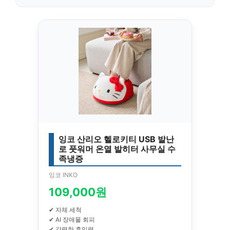
잉코 산리오 헬로키티 USB 발난
로 풋워머 온열 발히터 사무실 수
족냉증
잉코 INKO
109,000원
✔ 자체 세척
✔ AI 장애물 회피
✔ 강력한 흡입력