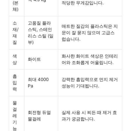
(본
적당한 무게감입니다.
체)
소
고품질 플라
매트한 질감의 플라스틱은 지
재/
스틱, 스테인
문이 잘 묻지 않으며 고급스
재
리스 스틸 (일
럽습니다.
질
부)
색
화사한 화이트 색상은 인테리
화이트
상
어와 조화롭게 어울립니다.
흡
최대 4000
강력한 흡입력으로 먼지 제거
입
Pa
성능이 기대됩니다.
력
물
걸
회전형 듀얼
실제 사용 시 찌든 때 제거 효
레
물걸레
과가 궁금합니다.
기
능