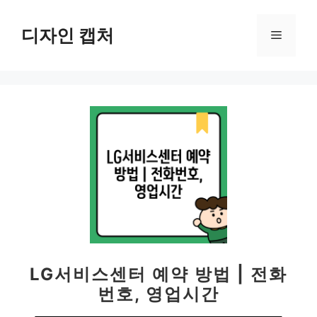
컨
텐
디자인 캡처
메
츠
로
뉴
건
너
뛰
기
LG서비스센터 예약 방법 | 전화
번호, 영업시간