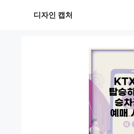
컨
텐
디자인 캡처
츠
로
건
너
뛰
기