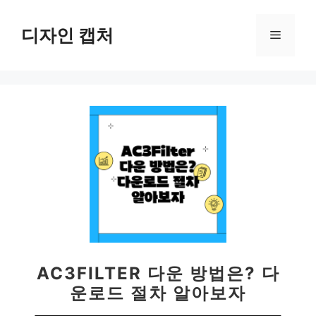
컨
텐
디자인 캡처
메
츠
로
뉴
건
너
뛰
기
AC3FILTER 다운 방법은? 다
운로드 절차 알아보자