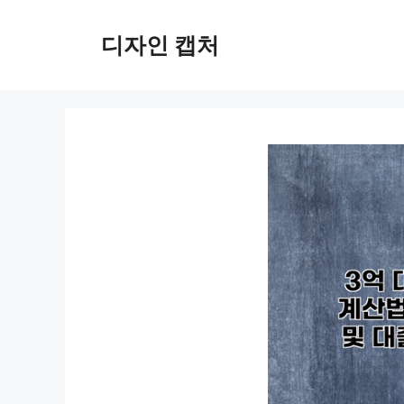
컨
텐
디자인 캡처
츠
로
건
너
뛰
기