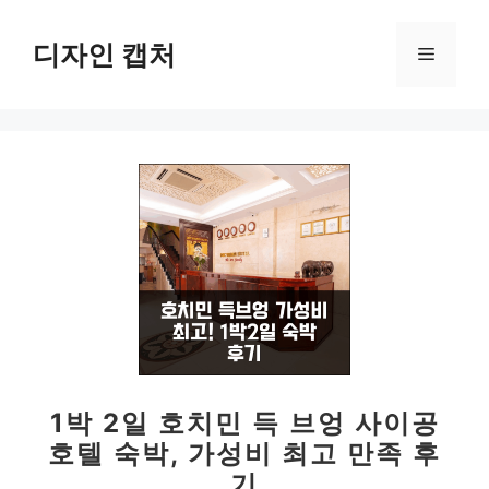
컨
텐
디자인 캡처
메
츠
로
뉴
건
너
뛰
기
1박 2일 호치민 득 브엉 사이공
호텔 숙박, 가성비 최고 만족 후
기