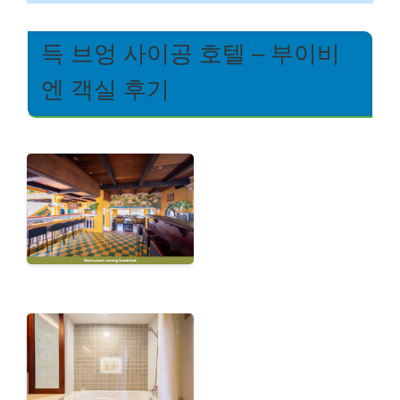
득 브엉 사이공 호텔 – 부이비
엔 객실 후기