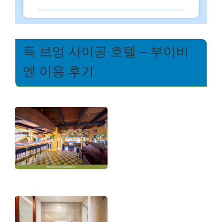
득 브엉 사이공 호텔 – 부이비
엔 이용 후기