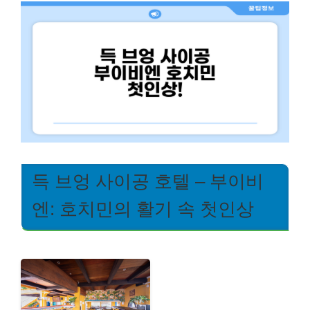
득 브엉 사이공 호텔 – 부이비
엔: 호치민의 활기 속 첫인상