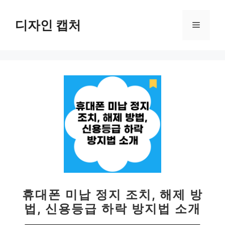
컨
텐
디자인 캡처
메
츠
로
뉴
건
너
뛰
기
휴대폰 미납 정지 조치, 해제 방
법, 신용등급 하락 방지법 소개