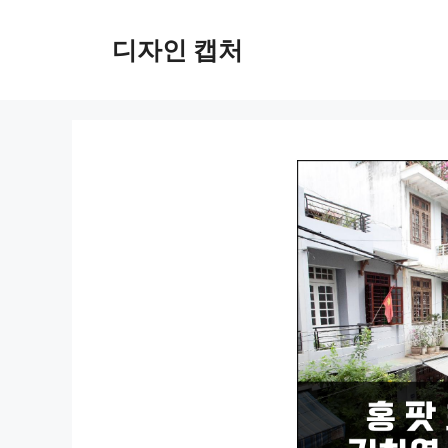
컨
텐
디자인 캡처
츠
로
건
너
뛰
기