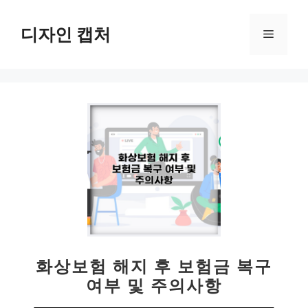
컨
텐
디자인 캡처
메
츠
로
뉴
건
너
뛰
기
화상보험 해지 후 보험금 복구
여부 및 주의사항