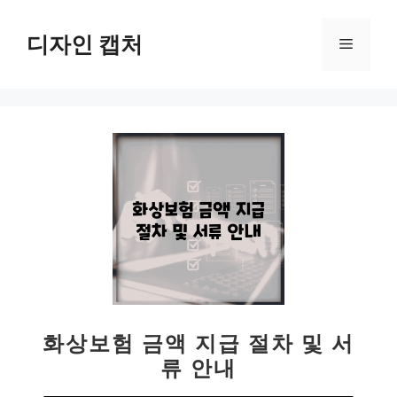
컨
텐
디자인 캡처
메
츠
로
뉴
건
너
뛰
기
화상보험 금액 지급 절차 및 서
류 안내