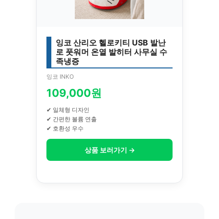
잉코 산리오 헬로키티 USB 발난
로 풋워머 온열 발히터 사무실 수
족냉증
잉코 INKO
109,000원
✔ 일체형 디자인
✔ 간편한 볼륨 연출
✔ 호환성 우수
상품 보러가기 →