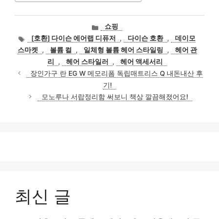
카
쇼핑
테
태
[호환] 다이슨 에어랩 디퓨저
,
다이슨 호환
,
데이모
고
그
스마켓
,
볼륨 컬
,
일체형 볼륨 헤어 스타일링
,
헤어 관
리
리
,
헤어 스타일러
,
헤어 액세서리
장인가구 란 EG W 메모리폼 독립매트리스 Q 내돈내산 후
기!
모노루나 서랍정리함 써보니 책상 깔끔해졌어요!
최신 글