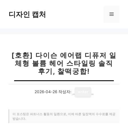
컨
텐
디자인 캡처
메
츠
로
뉴
건
너
뛰
기
[호환] 다이슨 에어랩 디퓨저 일
체형 볼륨 헤어 스타일링 솔직
후기, 찰떡궁합!
2026-04-26
작성자:
writer
이 포스팅은 파트너스 활동의 일환으로, 이에 따른 일정액의 수수료를 제공
받습니다.