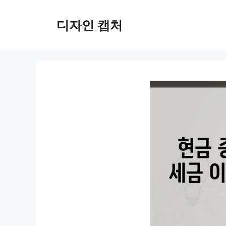
컨
텐
디자인 캡처
츠
로
건
너
뛰
기