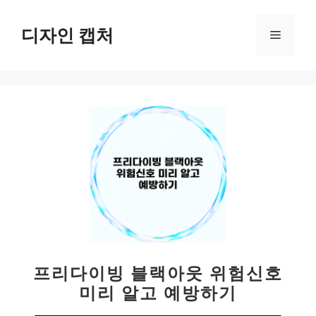
컨
텐
디자인 캡처
메
츠
로
뉴
건
너
뛰
기
프리다이빙 블랙아웃 위험신호
미리 알고 예방하기