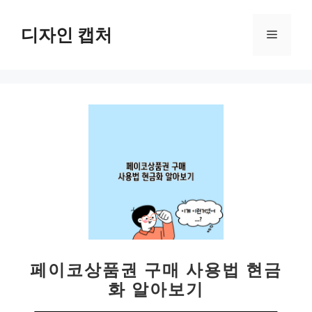
컨
텐
디자인 캡처
메
츠
로
뉴
건
너
뛰
기
페이코상품권 구매 사용법 현금
화 알아보기