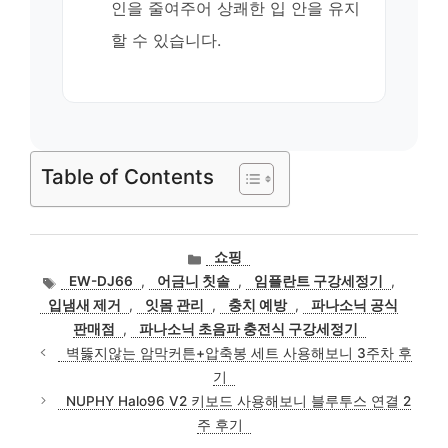
인을 줄여주어 상쾌한 입 안을 유지
할 수 있습니다.
Table of Contents
카
쇼핑
테
태
EW-DJ66
,
어금니 칫솔
,
임플란트 구강세정기
,
고
그
입냄새 제거
,
잇몸 관리
,
충치 예방
,
파나소닉 공식
리
판매점
,
파나소닉 초음파 충전식 구강세정기
벽뚫지않는 암막커튼+압축봉 세트 사용해보니 3주차 후
기
NUPHY Halo96 V2 키보드 사용해보니 블루투스 연결 2
주 후기