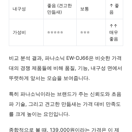
좋음 (견고한
↑ 좋
내구성
보통
만듦새)
음
↑↑
가성비
⭐⭐⭐⭐⭐
⭐⭐⭐
매우
좋음
비교 분석 결과, 파나소닉 EW-DJ66은 비슷한 가격
대의 경쟁 제품들에 비해
품질, 기능, 내구성
면에서
뚜렷하게 앞서는 모습을 보여줍니다.
특히 파나소닉이라는 브랜드가 주는 신뢰도와 초음
파 기술, 그리고 견고한 만듦새는 가격 대비 만족도
를 크게 높이는 요인입니다.
종합적으로 볼 때, 139,000원이라는 가격은 이 제