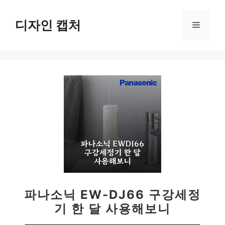
컨
텐
디자인 캡처
메
츠
로
뉴
건
너
뛰
기
파나소닉 EW-DJ66 구강세정
기 한 달 사용해보니