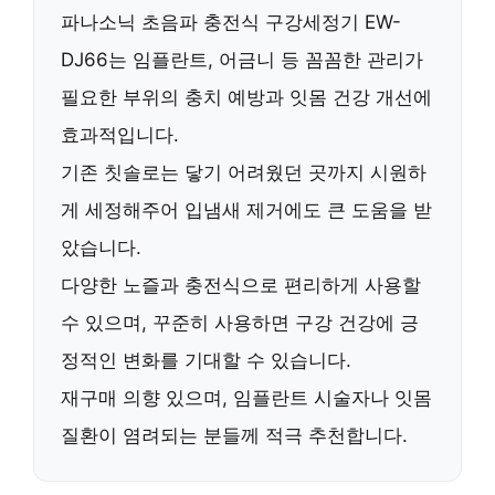
파나소닉 초음파 충전식 구강세정기 EW-
DJ66
는
임플란트, 어금니
등 꼼꼼한 관리가
필요한 부위의
충치 예방
과
잇몸 건강
개선에
효과적입니다.
기존 칫솔로는 닿기 어려웠던 곳까지 시원하
게 세정해주어
입냄새 제거
에도 큰 도움을 받
았습니다.
다양한 노즐과
충전식
으로 편리하게 사용할
수 있으며, 꾸준히 사용하면 구강 건강에 긍
정적인 변화를 기대할 수 있습니다.
재구매 의향
있으며,
임플란트 시술자
나
잇몸
질환
이 염려되는 분들께 적극 추천합니다.