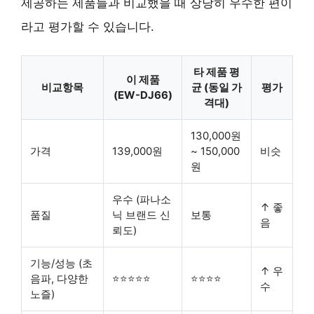
제공하는 제품들과 비교했을 때
상당히 우수한 편
이
라고 평가할 수 있습니다.
타 제품 평
이 제품
비교항목
균 (동일 가
평가
(EW-DJ66)
격대)
130,000원
가격
139,000원
~ 150,000
비슷
원
우수 (파나소
↑ 좋
품질
닉 브랜드 신
보통
음
뢰도)
기능/성능 (초
↑ 우
음파, 다양한
⭐⭐⭐⭐⭐
⭐⭐⭐⭐
수
노즐)