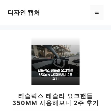
컨
텐
디자인 캡처
메
츠
로
뉴
건
너
뛰
기
티슬릭스 테슬라 요크핸들
350MM 사용해보니 2주 후기