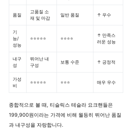
고품질 소
품질
일반 품질
↑ 우수
재 및 마감
기
↑ 만족스
능/
⭐⭐⭐⭐⭐
⭐⭐⭐⭐
러운 성능
성능
내구
뛰어난 내
보통 수준
↑ 긍정적
성
구성
가성
⭐⭐⭐⭐⭐
⭐⭐⭐
매우 우수
비
종합적으로 볼 때, 티슬릭스 테슬라 요크핸들은
199,900원이라는 가격에 비해
월등히 뛰어난 품질
과 내구성
을 자랑합니다.