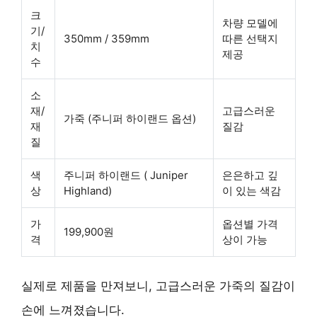
크
차량 모델에
기/
350mm / 359mm
따른 선택지
치
제공
수
소
재/
고급스러운
가죽 (주니퍼 하이랜드 옵션)
재
질감
질
색
주니퍼 하이랜드 ( Juniper
은은하고 깊
상
Highland)
이 있는 색감
가
옵션별 가격
199,900원
격
상이 가능
실제로 제품을 만져보니, 고급스러운 가죽의 질감이
손에 느껴졌습니다.