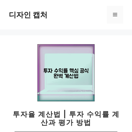
컨
텐
디자인 캡처
메
츠
로
뉴
건
너
뛰
기
투자율 계산법 | 투자 수익률 계
산과 평가 방법