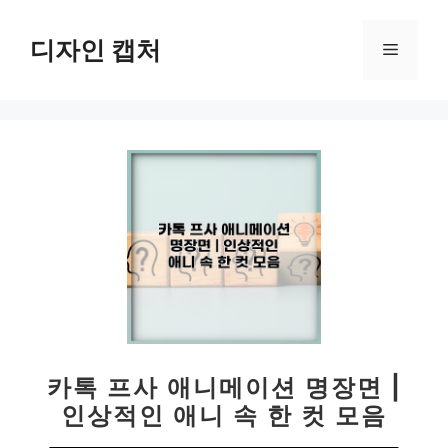
컨
텐
디자인 캡처
메
츠
로
뉴
건
너
뛰
기
카톡 프사 애니메이션 명장면 |
인상적인 애니 속 한 컷 모음