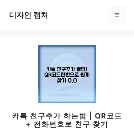
컨
텐
디자인 캡처
메
츠
로
뉴
건
너
뛰
기
카톡 친구추가 하는법 | QR코드
+ 전화번호로 친구 찾기