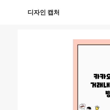
컨
텐
디자인 캡처
츠
로
건
너
뛰
기