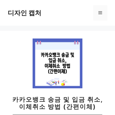
컨
텐
디자인 캡처
메
츠
로
뉴
건
너
뛰
기
카카오뱅크 송금 및 입금 취소,
이체취소 방법 (간편이체)