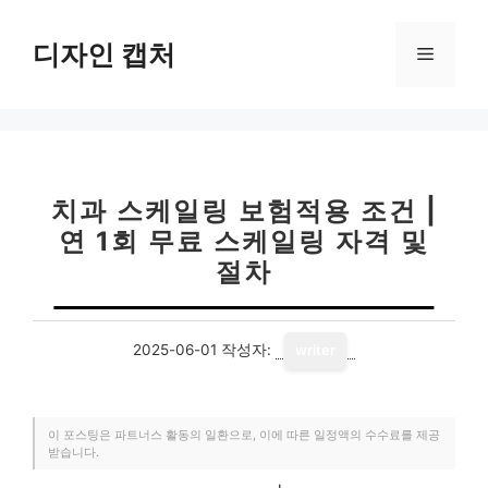
컨
텐
디자인 캡처
메
츠
로
뉴
건
너
뛰
기
치과 스케일링 보험적용 조건 |
연 1회 무료 스케일링 자격 및
절차
2025-06-01
작성자:
writer
이 포스팅은 파트너스 활동의 일환으로, 이에 따른 일정액의 수수료를 제공
받습니다.