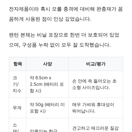
전자제품이라 혹시 모를 충격에 대비해 완충재가 꼼
꼼하게 사용된 점이 인상 깊었습니다.
랜턴 본체는 비닐 포장으로 한번 더 보호되어 있었
으며, 구성품 누락 없이 모두 잘 도착했습니다.
항목
사양
비교/평가
크
약 6.5cm x
손 안에 쏙 들어오는
초
기/
2.5cm (배터리 포
소형 사이즈입니다.
치수
함 시)
약 50g (배터리 미
매우 가벼워
휴대성이
무게
포함 시)
뛰어납니다.
소
견고하고
매끄러운 질감
재/
알루미늄 합금