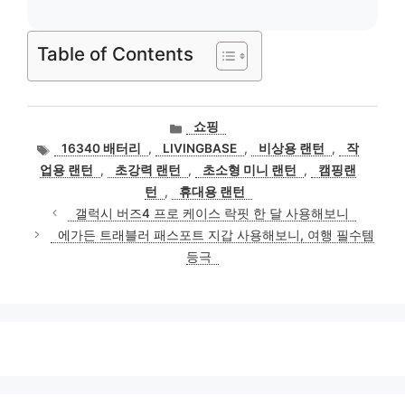
Table of Contents
카
쇼핑
테
태
16340 배터리
,
LIVINGBASE
,
비상용 랜턴
,
작
고
그
업용 랜턴
,
초강력 랜턴
,
초소형 미니 랜턴
,
캠핑랜
리
턴
,
휴대용 랜턴
갤럭시 버즈4 프로 케이스 락핏 한 달 사용해보니
에가든 트래블러 패스포트 지갑 사용해보니, 여행 필수템
등극