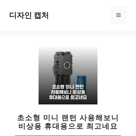
컨
텐
디자인 캡처
메
츠
로
뉴
건
너
뛰
기
초소형 미니 랜턴 사용해보니
비상용 휴대용으로 최고네요