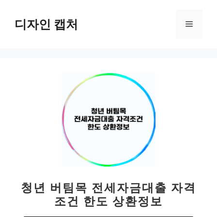
컨
텐
디자인 캡처
메
츠
로
뉴
건
너
뛰
기
청년 버팀목 전세자금대출 자격
조건 한도 상환정보