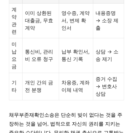
계
이미 상환된
영수증, 계약
내용증명
약
대출금, 무효
서, 변제 확
→ 소장 제
관
계약
인서
출
련
미
납
통신비, 관리
납부 확인서,
상담 → 소
요
비 오류 청구
통신 기록
송 제기
금
증거 수집
기
개인 간의 금
차용증, 계좌
→ 변호사
타
전 분쟁
이체 내역
상담
채무부존재확인소송은 단순히 빚이 없다는 것을 주
장하는 것을 넘어, 법적으로 자신의 권리를 지키는
중요한 수단입니다. 무리한 채권 추심으로 고통받는