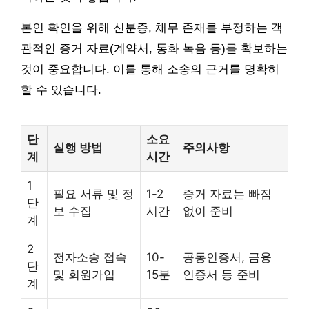
본인 확인을 위해 신분증, 채무 존재를 부정하는 객
관적인 증거 자료(계약서, 통화 녹음 등)를 확보하는
것이 중요합니다. 이를 통해 소송의 근거를 명확히
할 수 있습니다.
단
소요
실행 방법
주의사항
계
시간
1
필요 서류 및 정
1-2
증거 자료는 빠짐
단
보 수집
시간
없이 준비
계
2
전자소송 접속
10-
공동인증서, 금융
단
및 회원가입
15분
인증서 등 준비
계