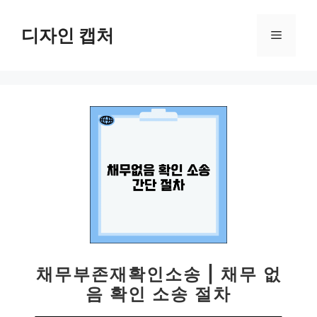
컨
텐
디자인 캡처
메
츠
로
뉴
건
너
뛰
기
채무부존재확인소송 | 채무 없
음 확인 소송 절차