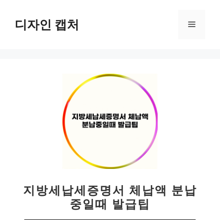
컨
텐
디자인 캡처
메
츠
로
뉴
건
너
뛰
기
지방세납세증명서 체납액 분납
중일때 발급팁