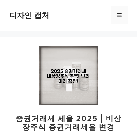
컨
텐
디자인 캡처
메
츠
로
뉴
건
너
뛰
기
증권거래세 세율 2025 | 비상
장주식 증권거래세율 변경