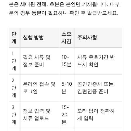
본은 세대원 전체, 초본은 본인만 기재됩니다. 대부
분의 경우 등본이 필요하니 확인 후 발급받으세요.
단
소요
실행 방법
주의사항
계
시간
1
필요 서류 및
10-
서류 유효기간 반
단
정보 준비
15분
드시 확인
계
2
온라인 접속 및
5-10
공인인증서 또는
단
로그인
분
간편인증 준비
계
3
15-
정보 입력 및
오타 없이 정확하
단
20
서류 업로드
게 입력
계
분