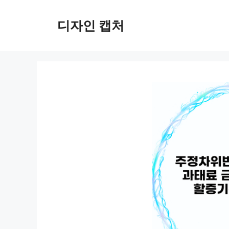
컨
텐
디자인 캡처
츠
로
건
너
뛰
기