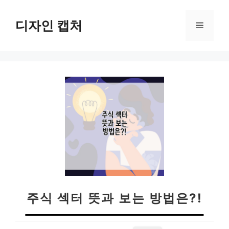
컨
텐
디자인 캡처
메
츠
로
뉴
건
너
뛰
기
주식 섹터 뜻과 보는 방법은?!