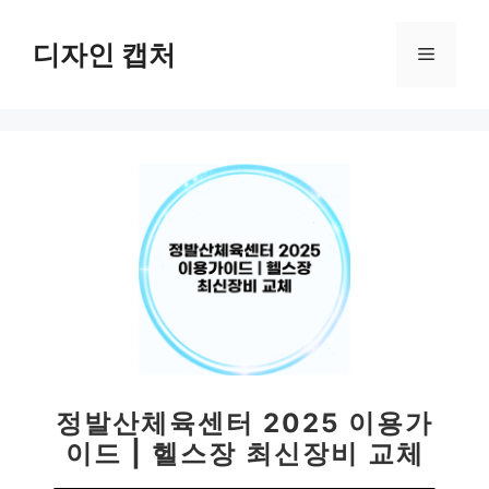
컨
텐
디자인 캡처
메
츠
로
뉴
건
너
뛰
기
정발산체육센터 2025 이용가
이드 | 헬스장 최신장비 교체