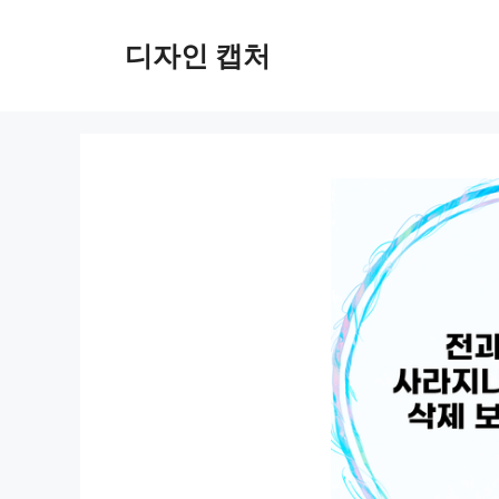
컨
텐
디자인 캡처
츠
로
건
너
뛰
기