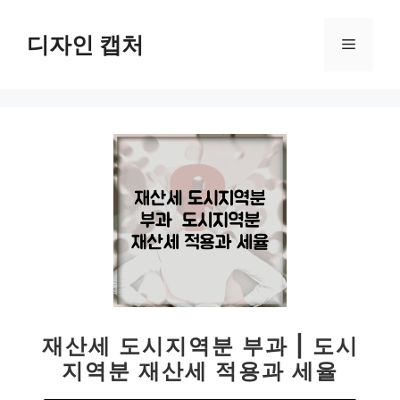
컨
텐
디자인 캡처
메
츠
로
뉴
건
너
뛰
기
재산세 도시지역분 부과 | 도시
지역분 재산세 적용과 세율